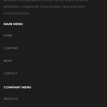
mindshare. Competently foster premier value and client-
focused schemas.
MAIN MENU
HOME
COMPANY
NEWS
CONTACT
COMPANY MENU
ABOUT US